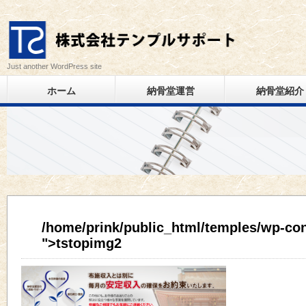
Just another WordPress site
ホーム
納骨堂運営
納骨堂紹介
/home/prink/public_html/temples/wp-con
">tstopimg2