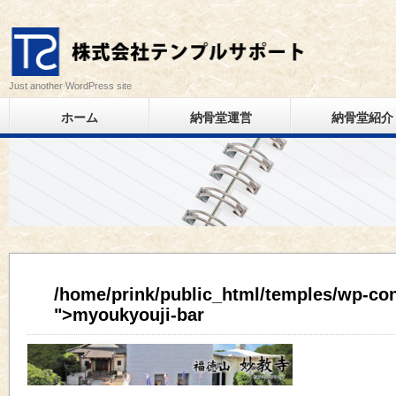
Just another WordPress site
ホーム
納骨堂運営
納骨堂紹介
/home/prink/public_html/temples/wp-con
">myoukyouji-bar