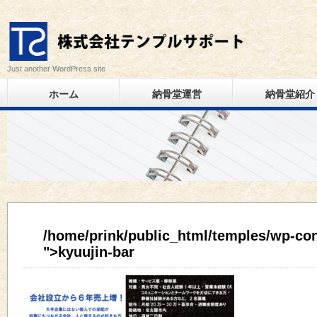
Just another WordPress site
ホーム
納骨堂運営
納骨堂紹介
/home/prink/public_html/temples/wp-con
">kyuujin-bar