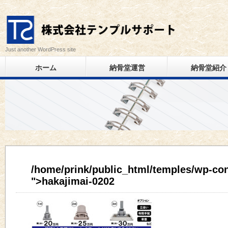
Just another WordPress site
ホーム
納骨堂運営
納骨堂紹介
/home/prink/public_html/temples/wp-con
">hakajimai-0202